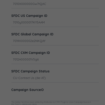
SFDC US Campaign ID
SFDC Global Campaign ID
SFDC CXM Campaign ID
SFDC Campaign Status
Campaign SourceO
This hidden field has been added by Attribution to CRM Plugin to store Campaign Source in
this Form's submission table