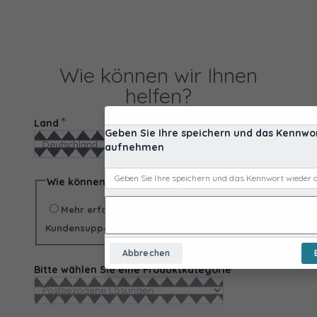
Wie können wir Ihnen
helfen?
*
Land
Geben Sie Ihre speichern und das Kennwo
aufnehmen
*
Wie können wir Ihnen helfen?
Mehr erfahren/Angebot anfordern
Kundensupport/Technische Unterstützung
Abbrechen
*
Bitte wählen Sie eine Produktkategorie