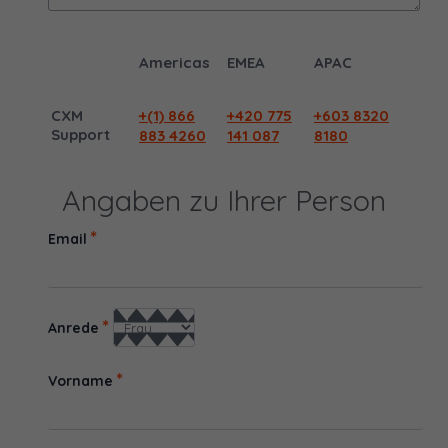
Americas
EMEA
APAC
CXM
+(1) 866
+420 775
+603 8320
Support
883 4260
141 087
8180
Angaben zu Ihrer Person
*
Email
*
Anrede
*
Vorname