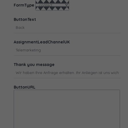
FormType
ButtonText
AssignmentLeadChannelUK
Thank you message
ButtonURL