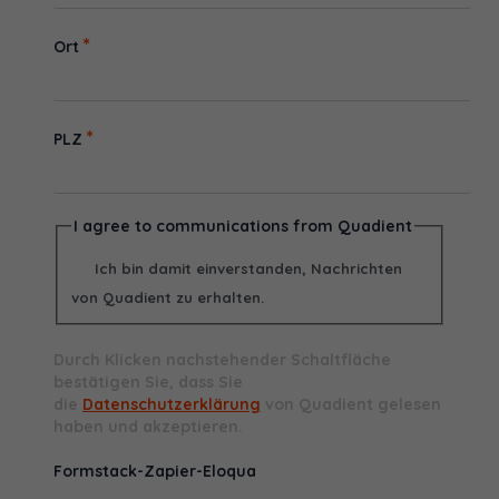
*
Ort
*
PLZ
I agree to communications from Quadient
Ich bin damit einverstanden, Nachrichten
von Quadient zu erhalten.
Durch Klicken nachstehender Schaltfläche
bestätigen Sie, dass Sie
die
Datenschutzerklärung
von Quadient gelesen
haben und akzeptieren.
Formstack-Zapier-Eloqua