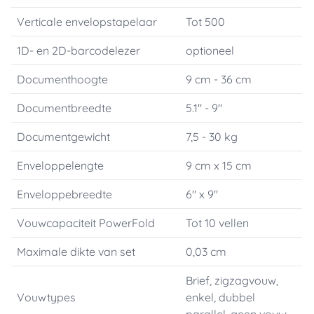
Verticale envelopstapelaar
Tot 500
1D- en 2D-barcodelezer
optioneel
Documenthoogte
9 cm - 36 cm
Documentbreedte
5.1" - 9"
Documentgewicht
7,5 - 30 kg
Enveloppelengte
9 cm x 15 cm
Enveloppebreedte
6" x 9"
Vouwcapaciteit PowerFold
Tot 10 vellen
Maximale dikte van set
0,03 cm
Brief, zigzagvouw,
Vouwtypes
enkel, dubbel