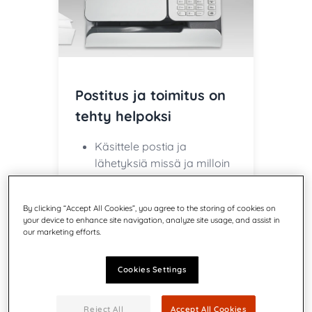
Postitus ja toimitus on
tehty helpoksi
Käsittele postia ja
lähetyksiä missä ja milloin
tahansa!
Hanki alennettuja hintoja
By clicking “Accept All Cookies”, you agree to the storing of cookies on
Lopeta kirjekuorien
your device to enhance site navigation, analyze site usage, and assist in
täyttäminen käsin
our marketing efforts.
Cookies Settings
Reject All
Accept All Cookies