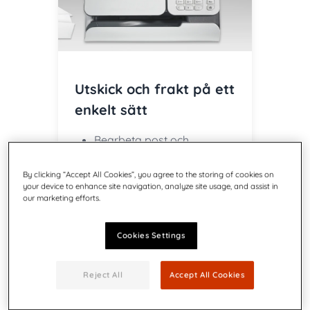
Utskick och frakt på ett
enkelt sätt
Bearbeta post och
försändelser när som helst,
var som helst!
By clicking “Accept All Cookies”, you agree to the storing of cookies on
your device to enhance site navigation, analyze site usage, and assist in
Få rabatterade priser
our marketing efforts.
Sluta kuvertera för hand
Cookies Settings
Reject All
Accept All Cookies
Lösningar för
småföretag