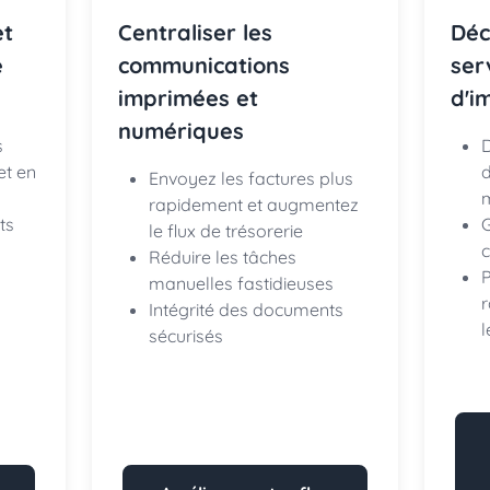
et
Centraliser les
Déc
e
communications
ser
imprimées et
d'i
numériques
s
D
et en
d
Envoyez les factures plus
m
rapidement et augmentez
ts
le flux de trésorerie
c
Réduire les tâches
P
manuelles fastidieuses
Intégrité des documents
l
sécurisés