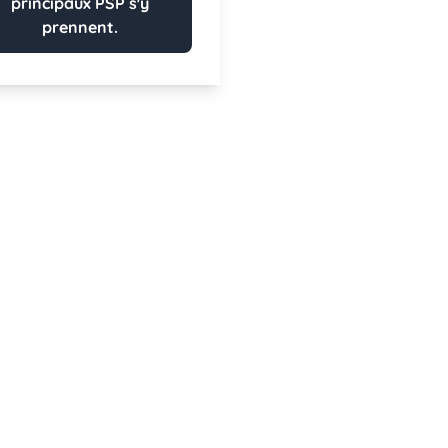
principaux PSP s'y
prennent.