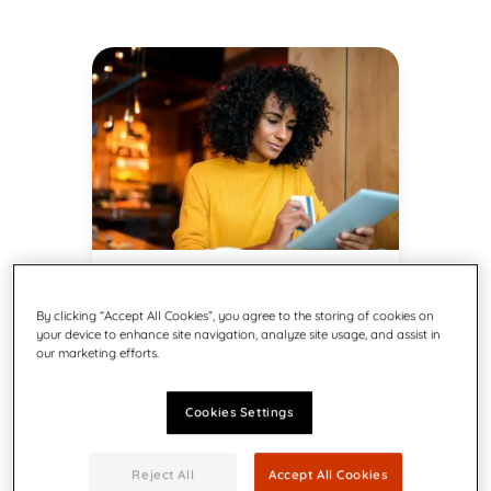
Hurtig bestilling af
By clicking “Accept All Cookies”, you agree to the storing of cookies on
your device to enhance site navigation, analyze site usage, and assist in
frankeringsblæk
our marketing efforts.
Besøg vores webshop for nemt
at afgive din ordre på blæk,
Cookies Settings
etiketter eller andre
forbrugsvarer
Reject All
Accept All Cookies