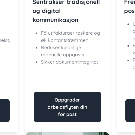
Sentraliser tradisjonell
Fre
og digital
pos
kommunikasjon
U
d
Få ut fakturaer raskere og
elst,
øk kontantstrømmen
Reduser kjedelige
manuelle oppgaver
P
Sikker dokumentintegritet
o
Oppgrader
arbeidsflyten din
for post