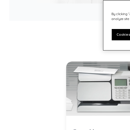
Itävalta - DE
A
Germany
United States
Tyskland
By clicking 
analyze site
Sveits - DE
India
Cookies
japan
Sverige
Finland
Norge
Danmark
Storbritannia & Irland
Canada - EN
USA