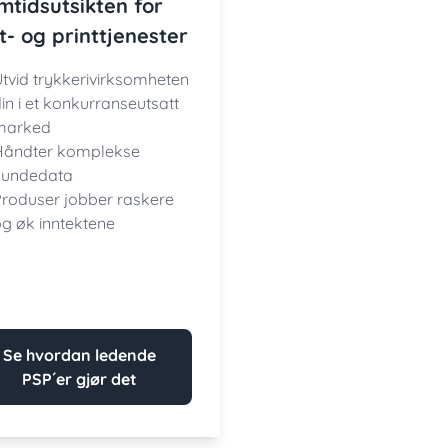
mtidsutsikten for
t- og printtjenester
tvid trykkerivirksomheten
in i et konkurranseutsatt
marked
Håndter komplekse
kundedata
roduser jobber raskere
g øk inntektene
Se hvordan ledende
PSP´er gjør det