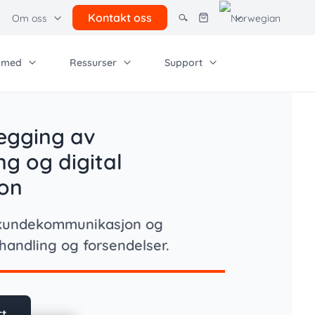
Kontakt oss
Om oss
g med
Ressurser
Support
dre løsninger
adient Software
edrift
Andre ressurser
legging av
rcel lockers
g og digital
må bedrifter
Brukervilkår
on
ndling
k kundekommunikasjon og
handling og forsendelser.
rt