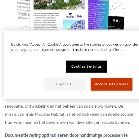
By clicking “Accept All Cookies”, you agree to the storing of cookies on your de
site navigation, analyze site usage, and assist in our marketing efforts.
Trois Moulins Habitat, gevestigd in Seine-et-Marne, Frankrijk, creëert
Cookies Settings
en beheert betaalbare kwaliteitswoningen voor mensen met
beperkte middelen in samenwerking met lokale overheden. Trois
Reject All
Accept All Cookies
Moulins Habitat is een dochteronderneming van de Polylogis-groep,
een onafhankelijk vastgoedbeheerbedrijf gespecialiseerd in de bouw,
renovatie, ontwikkeling en het beheer van sociale woningen. De
missie van Trois Moulins Habitat is het ontwikkelen van goede sociale
huurwoningen en het bevorderen van diversiteit en sociale banden.
Documentlevering optimaliseren door handmatige processen te