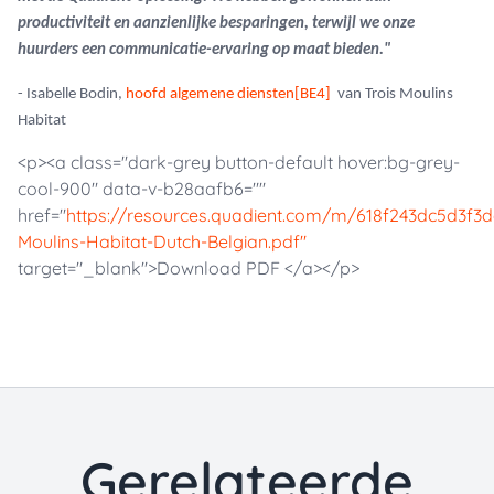
productiviteit en aanzienlijke besparingen, terwijl we onze
huurders een communicatie-ervaring op maat bieden."
- Isabelle Bodin,
hoofd algemene diensten
[BE4]
van Trois Moulins
Habitat
<p><a class="dark-grey button-default hover:bg-grey-
cool-900" data-v-b28aafb6=""
href="
https://resources.quadient.com/m/618f243dc5d3f3de
Moulins-Habitat-Dutch-Belgian.pdf"
target="_blank">Download PDF </a></p>
Gerelateerde