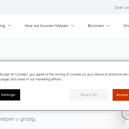
Over on
ing
Hoe we kunnen helpen
Bronnen
On
Bij ons werken
An
Contact
Qu
erig
nnis basis
Communicatie
Oplossingen voor 
Technische hulp
Investeerdersrelaties
Pa
quadient
Blog
Zakelijke post & ve
Technische hulp - 
Partner
Qu
“Accept All Cookies”, you agree to the storing of cookies on your device to enhance site
owledge base
Evenementen
Geavanceerde mail
 usage, and assist in our marketing efforts.
Carrière
et
verzending
Productie post
 Settings
Reject All
Accept 
 helpen u graag.