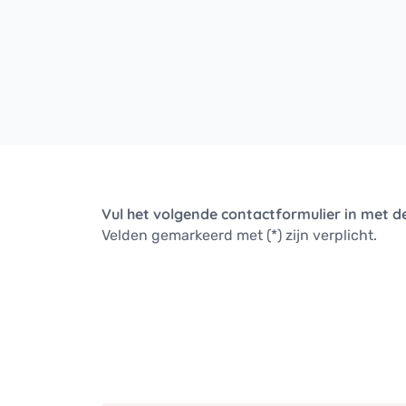
Oostenrijk - DE
Germany
traceren
United States
Duitsland
Inkt en toebehoren
Zwitserland - DE
Indië
Japan
Zweden
Finland
Vul het volgende contactformulier in met d
Noorwegen
Velden gemarkeerd met (*) zijn verplicht.
Denemarken
Verenigd Koninkrijk & Ierland
Canada - EN
de Verenigde Staten