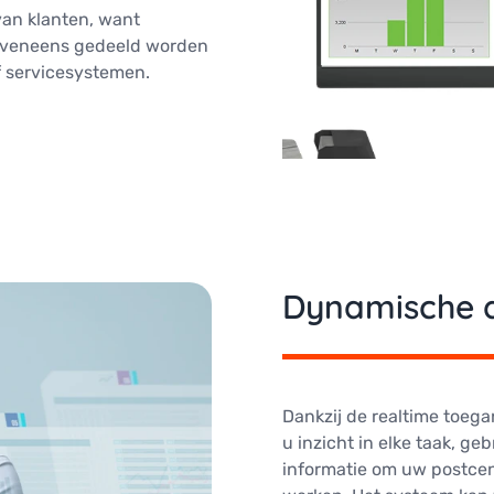
van klanten, want
 eveneens gedeeld worden
f servicesystemen.
Dynamische 
Dankzij de realtime toega
u inzicht in elke taak, ge
informatie om uw postcent