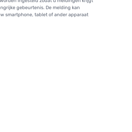
worden ingesteld zodat u meldingen krijgt
langrijke gebeurtenis. De melding kan
w smartphone, tablet of ander apparaat