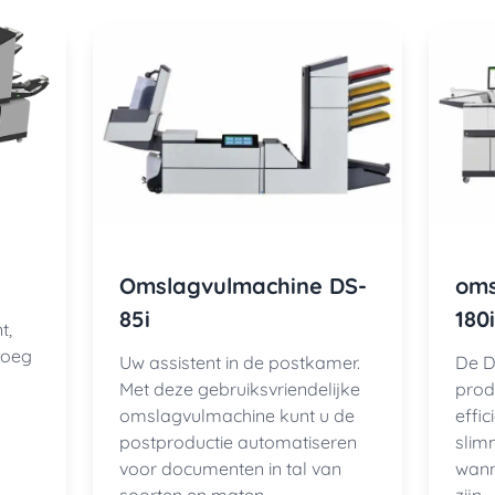
Omslagvulmachine DS-
oms
85i
180i
t,
noeg
Uw assistent in de postkamer.
De D
Met deze gebruiksvriendelijke
produ
omslagvulmachine kunt u de
effic
postproductie automatiseren
slim
voor documenten in tal van
wann
soorten en maten.
zijn.