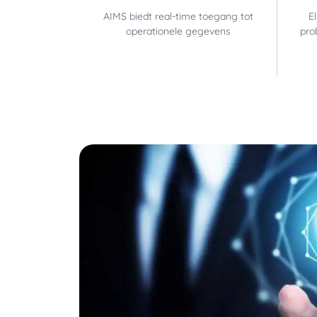
AIMS biedt real-time toegang tot
E
operationele gegevens
pro