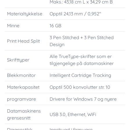
Maks.: 43,18 cm L x 34,29 cm B
Materialtykkelse
Opptil 24,13 mm / 0,952"
Minne
16 GB
3 Pen Stitched + 3 Pen Stitched
Print Head Split
Design
Alle TrueType-skrifter som er
Skrifttyper
tilgjengelige på datamaskiner
Blekkmonitor
Intelligent Cartridge Tracking
Materkapasitet
Opptil 500 konvolutter str. 10
programvare
Drivere for Windows 7 og nyere
Datamaskinens
USB 3.0, Ethernet, WiFi
grensesnitt
Diagnostikk
Innebygd i firmware