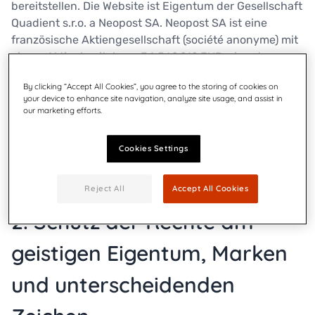
bereitstellen. Die Website ist Eigentum der Gesellschaft
Quadient s.r.o. a Neopost SA. Neopost SA ist eine
französische Aktiengesellschaft (société anonyme) mit
einem Aktienkapital von 34.562.912 EUR, eingetragen
im Handels- und Gesellschaftsregister von Nanterre
By clicking “Accept All Cookies”, you agree to the storing of cookies on
unter der Nummer 402 103 907. Die
your device to enhance site navigation, analyze site usage, and assist in
Umsatzsteueridentifikationsnummer ist DE 814 269
our marketing efforts.
449. Die Adresse des Geschäftssitzes lautet 42–46
Avenue Aristide Briand – 92220 Bagneux, Frankreich.
Cookies Settings
Neopost SA ist unter dem Handelsnamen „Quadient“
tätig. Das Marketing-Team von Quadient ist der
Reject All
Accept All Cookies
Verlagsleiter.
2. Schutz der Rechte am
geistigen Eigentum, Marken
und unterscheidenden