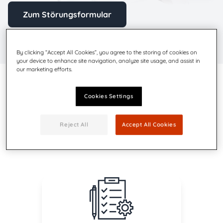
Zum Störungsformular
By clicking “Accept All Cookies”, you agree to the storing of cookies on
your device to enhance site navigation, analyze site usage, and assist in
our marketing efforts.
Wie können wir Ihnen
Cookies Settings
weiterhelfen?
Reject All
Accept All Cookies