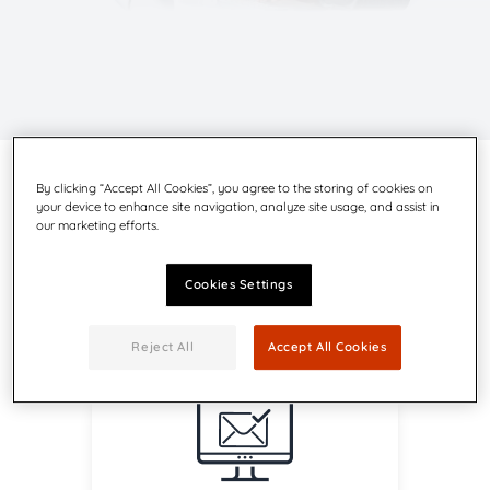
By clicking “Accept All Cookies”, you agree to the storing of cookies on
Wie können wir Ihnen
your device to enhance site navigation, analyze site usage, and assist in
our marketing efforts.
weiterhelfen?
Cookies Settings
Reject All
Accept All Cookies