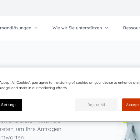
ersandlösungen
Wie wir Sie unterstützen
Ressou
Arbeiten mit Quadient
An
Kontakt
Qu
nstige Lösungen
ssensdatenbank
Kommunikation
Lösungen für Ihr 
Technischer Suppor
Investoren
Pa
rcel Lockers
rtoupdate
Blog
Erweiterte Postbea
Technischer Suppor
Partner
Versand
“Accept All Cookies”, you agree to the storing of cookies on your device to enhance site
adient Finanzservice
zertifizierung
Events
Technischer Suppor
Karriere
 usage, and assist in our marketing efforts.
Willkommen in der 
ecycling-Programm
nowledge base
Präferenzen verwalten
Telefonische Install
Postversands
 Settings
Reject All
Accept 
utomat-ink
ertragsoptionen
ownloads
n und bieten Ihnen die
treten, um Ihre Anfragen
AQ
ntworten.