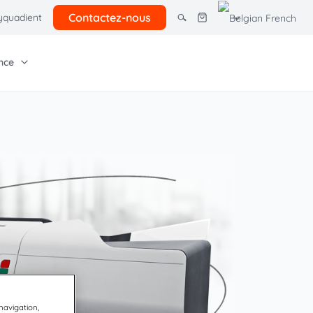
Contactez-nous
quadient
nce
tres solutions
giciel Quadient
e entreprise
Autres ressources
rcel lockers
ns pour petites
Tarifs postaux
adient Graphics
 avancés
ion
 navigation,