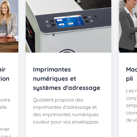
ir
Imprimantes
Mac
tion
numériques et
pli
systèmes d'adressage
Les 
conç
votre
Quadient propose des
simpl
elle
imprimantes d'adressage et
courr
des imprimantes numériques
de vo
couleur pour vos enveloppes.
rrier
ui qui