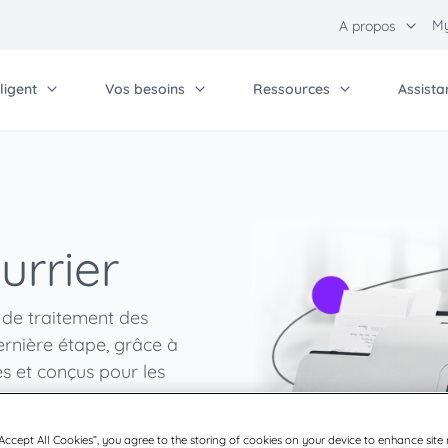
My
A propos
ligent
Vos besoins
Ressources
Assista
Nous rejoindre
Au
Contactez-nous
Lo
tres solutions
se de connaissances
Communications
Solutions pour votr
Relations investisseur
Pa
senvois
Blog
Envois et expéditio
Partenaire
Qu
urrier
entreprises
aitement du chèque
Evènements
Carrières
Envoi et expédition
s de traitement des
Courrier de product
ernière étape, grâce à
e
 et conçus pour les
“Accept All Cookies”, you agree to the storing of cookies on your device to enhance site