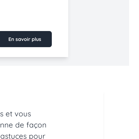
En savoir plus
s et vous
Nou
ionne de façon
idé
 astuces pour
ave