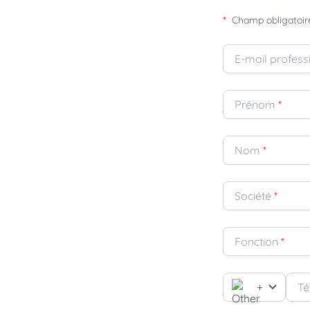
*
Champ obligatoir
E-mail profess
Prénom
*
Nom
*
Société
*
Fonction
*
+
Té