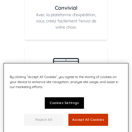
Convivial
Avec la plateforme d'expédition,
vous créez facilement l'envoi de
votre choix.
By clicking “Accept All Cookies”, you agree to the storing of cookies on
your device to enhance site navigation, analyze site usage, and assist in
our marketing efforts.
Clair
Gérez tous vos envois en toute
simplicité grâce à un tableau de
Cookies Settings
bord pratique, spécialement
conçu pour les entrepreneurs.
Reject All
Accept All Cookies