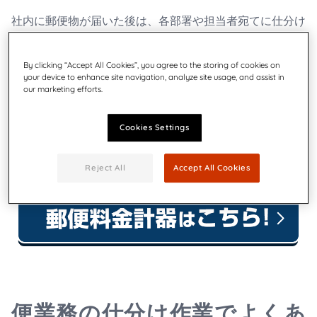
社内に郵便物が届いた後は、各部署や担当者宛てに仕分け
をしなければならないほか、開封した後も書類の内容を確
認し仕分け作業が待っています。
By clicking “Accept All Cookies”, you agree to the storing of cookies on
your device to enhance site navigation, analyze site usage, and assist in
本記事では、郵便物の仕分けというアナログな作業を効率
our marketing efforts.
化するためには、どういった方法が有効なのか詳しく解説
します。
Cookies Settings
▶︎開封機のお問い合わせはこちら
Reject All
Accept All Cookies
便業務の仕分け作業でよくあ