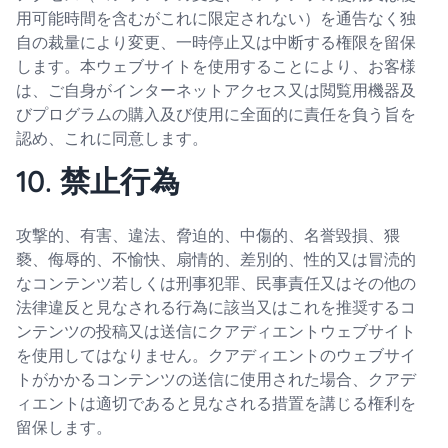
用可能時間を含むがこれに限定されない）を通告なく独
自の裁量により変更、一時停止又は中断する権限を留保
します。本ウェブサイトを使用することにより、お客様
は、ご自身がインターネットアクセス又は閲覧用機器及
びプログラムの購入及び使用に全面的に責任を負う旨を
認め、これに同意します。
10. 禁止行為
攻撃的、有害、違法、脅迫的、中傷的、名誉毀損、猥
褻、侮辱的、不愉快、扇情的、差別的、性的又は冒涜的
なコンテンツ若しくは刑事犯罪、民事責任又はその他の
法律違反と見なされる行為に該当又はこれを推奨するコ
ンテンツの投稿又は送信にクアディエントウェブサイト
を使用してはなりません。クアディエントのウェブサイ
トがかかるコンテンツの送信に使用された場合、クアデ
ィエントは適切であると見なされる措置を講じる権利を
留保します。