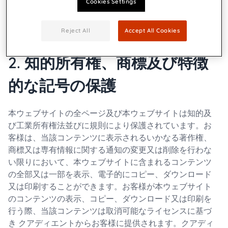
Cookies Settings
て登記されています。Neopost SA は「クアディエント」
の商号の下に事業を運営しています。公開責任者はクア
ディエント マーケティングチームです。
Reject All
Accept All Cookies
2. 知的所有権、商標及び特徴
的な記号の保護
本ウェブサイトの全ページ及び本ウェブサイトは知的及
び工業所有権法並びに規則により保護されています。お
客様は、当該コンテンツに表示されるいかなる著作権、
商標又は専有情報に関する通知の変更又は削除を行わな
い限りにおいて、本ウェブサイトに含まれるコンテンツ
の全部又は一部を表示、電子的にコピー、ダウンロード
又は印刷することができます。お客様が本ウェブサイト
のコンテンツの表示、コピー、ダウンロード又は印刷を
行う際、当該コンテンツは取消可能なライセンスに基づ
き クアディエントからお客様に提供されます。クアディ