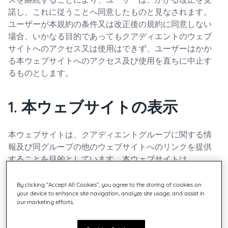
諾し、これに従うことへ同意したものと見なされます。
ユーザーが本規約の条件又は改正後の規約に同意しない
場合、いかなる目的であってもクアディエントのウェブ
サイトへのアクセス又は使用はできず、ユーザーはかか
る本ウェブサイトへのアクセス及び使用を直ちに中止す
るものとします。
1. 本ウェブサイトの表示
本ウェブサイトは、クアディエントグループに関する情
報及び同グループの他のウェブサイトへのリンクを提供
することを目的としています。本ウェブサイトは、
Neopost SA 傘下の Quadient s.r.o. の所有物です。
Neopost SA はフランスの有限会社（société anonyme）
By clicking “Accept All Cookies”, you agree to the storing of cookies on
your device to enhance site navigation, analyze site usage, and assist in
であり、ナンテール商業事業登記簿（登記番号 402 103
our marketing efforts.
907）に資本金34, 562, 912ユーロ、本店所在地 42-46
avenue Aristide Briand - 92220 Bagneux, France とし