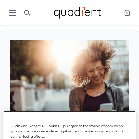
By clicking “Accept All Cookies”, you agree to the storing of cookies on
your device to enhance site navigation, analyze site usage, and assist in
プリファレンスの設定
our marketing efforts.