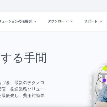
リューションの活用例
ダウンロード
サポート
キャリア・パートナー提携
そ
お問い合わせ
Q
コミュニケーション
投資家情報
Pa
関する手間
ブログ
パートナー
イベント
採用情報
詳細設定センター
基づき、最新のテクノロ
郵便・発送業務ソリュー
を最優先し、費用対効果