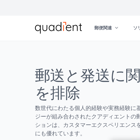
郵便関連
ソ
当社について
あなたの国を選択してください
ニュース
Austria
India
郵便関連
ソリューションの活用例
ダウンロード
クアディエントサービスサポート
お問い合わせ
あなたの国を選択してください
当社について
Belgium - NL
Japan
郵送と発送に
郵便料金計器・郵送システム
郵送に関する手間を排除し、時間と費
ダウンロード
クアディエントサービスサポート
オランダ
最高峰のエクセレンス
Belgium - FR
Netherlands
用を節約しましょう。
封入封かん機・インサーター
オランダ語: ベルギー
を排除
世界に広がるネットワーク
Canada - EN
Norway
カスタマーコミュニケーション管理
レターオープナー
フランス
マネジメントチーム
Canada - FR
Sweden
デジタルプリンター・宛名作成システ
フランス語: ベルギー
数世代にわたる個人的経験や実務経験に
企業の社会的責任
Denmark
Switzerland - DE
ム
ジーが組み合わされたクアディエントの
フランス語: カナダ
Finland
Switzerland - FR
ションは、カスタマーエクスペリエンス
郵便管理ソフトウェア
フランス語: スイス
France
United Kingdom
にも優れています。
消耗品
& Ireland