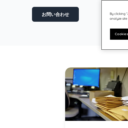
ドイツ語：オーストリア
Germany
United States
ドイツ
お問い合わせ
By clicking 
analyze site
ドイツ語: スイス
インド
Cookies
日本
スウェーデン
フィンランド
ノルウェー
デンマーク
イギリスアイルランド
英語: カナダ
英語: 米国