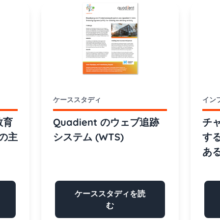
ケーススタディ
イン
教育
Quadient のウェブ追跡
チ
の主
システム (WTS)
す
あ
ケーススタディを読
む