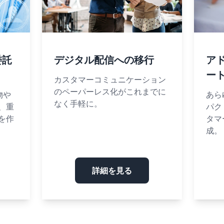
委託
デジタル配信への移行
ア
ー
カスタマーコミュニケーション
のペーパーレス化がこれまでに
便物や
あら
なく手軽に。
、重
パク
を作
タマ
成。
詳細を見る