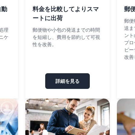
自動
料金を比較してよりスマ
郵
ートに出荷
郵便
送ま
処理
郵便物や小包の発送までの時間
ント
ニケ
を短縮し、費用を節約して可視
プロ
性を改善。
ピー
改善
詳細を見る