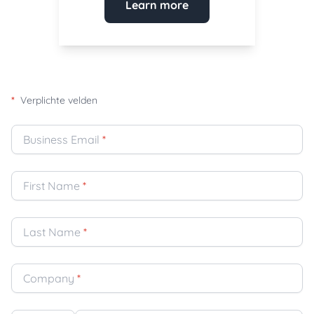
Learn more
*
Verplichte velden
Business Email
*
First Name
*
Last Name
*
Company
*