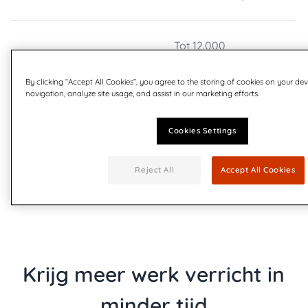
Tot 12.000
Verwerkingssnelheid
enveloppen/uur
By clicking “Accept All Cookies”, you agree to the storing of cookies on your dev
navigation, analyze site usage, and assist in our marketing efforts.
Aantal documentinvoer
Maximaal 16
Cookies Settings
Ondersteunde
C6,C5/6, C5, C4, 10”x13”
Reject All
Accept All Cookies
envelopformaten
Krijg meer werk verricht in
minder tijd