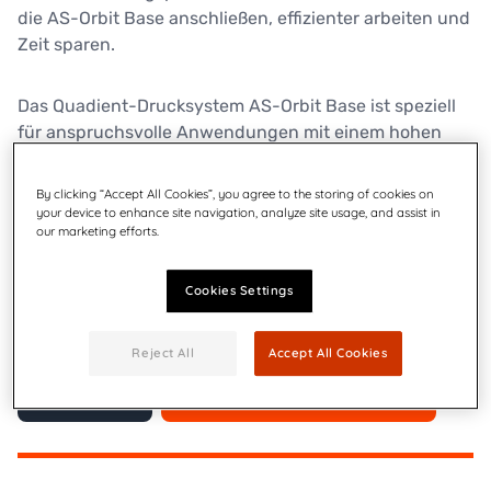
die AS-Orbit Base anschließen, effizienter arbeiten und
Zeit sparen.
Das Quadient-Drucksystem AS-Orbit Base ist speziell
für anspruchsvolle Anwendungen mit einem hohen
Produktionsvolumen konzipiert und zeichnet sich vor
allem durch seine hohe Verarbeitungsgeschwindigkeit
By clicking “Accept All Cookies”, you agree to the storing of cookies on
aus. Das CSV-810-Transportband transportiert
your device to enhance site navigation, analyze site usage, and assist in
our marketing efforts.
Druckmaterial mit einer Transportgeschwindigkeit bis
zu 2,0 m/s. Eine integrierte Ansaugung ermöglicht
einen kontrollierten Transport von leichten und
Cookies Settings
unförmigen Materialien.
Reject All
Accept All Cookies
Kontakt
Broschüre herunterladen