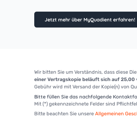
Österreich - DE
Germany
Postvorbereitungszeit
Software für Ihre Postbearbeitung
United States
Deutschland
Postmöbel
Jetzt mehr über MyQuadient erfahren!
Schweiz - DE
Tinte & Zubehör
Indien
Japan
Schweden
Finnland
Wir bitten Sie um Verständnis, dass diese Di
Norwegen
einer Vertragskopie beläuft sich auf 25,00
Dänemark
Gebühr wird mit Versand der Kopie(n) von Qu
UK & Irland
Bitte füllen Sie das nachfolgende Kontaktf
Kanada - EN
Mit (*) gekennzeichnete Felder sind Pflichtfel
Die Vereinigten Staaten
Bitte beachten Sie unsere
Allgemeinen Ges