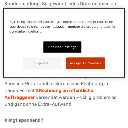
Kundenbindung. So gewinnt jedes Unternehmen an
Potenzial, um sich Marktchancen und
Wettbewerbsvorteile zu sichern. Nicht umsonst ist die
By clicking “Accept All Cookies”, you agree to the storing of cookies on
E-Rechnung europaweit auf dem Vormarsch.
your device to enhance site navigation, analyze site usage, and assist in
our marketing efforts.
Die bewährte Portallösung von Quadient dient
zum
digitalen Austausch von B2B/B2G-
Cookies Settings
Rechnungen
und anderen Transaktionsdokumenten:
von Angebot bis Mahnung.
Reject All
Accept All Cookies
Selbstverständlich können über das Quadient e-
Services-Portal auch elektronische Rechnung im
neuen Format
XRechnung an öffentliche
Auftraggeber
versendet werden – völlig problemlos
und ganz ohne Extra-Aufwand.
Klingt spannend?