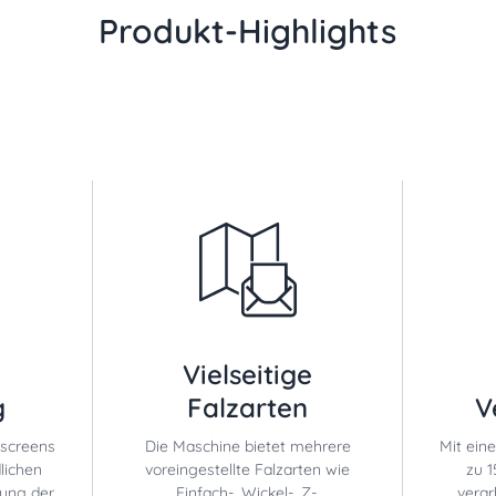
Produkt-Highlights
Vielseitige
g
Falzarten
V
hscreens
Die Maschine bietet mehrere
Mit ein
lichen
voreingestellte Falzarten wie
zu 1
nung der
Einfach-, Wickel-, Z-,
verar