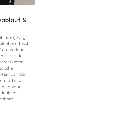
tsablauf &
uführung sorgt
ablauf und fasst
ie integrierte
erhindert das
erer Blätter.
atische
A4 Einfachfalz“
 Komfort und
bere Ablage
 fertigen
iehbare