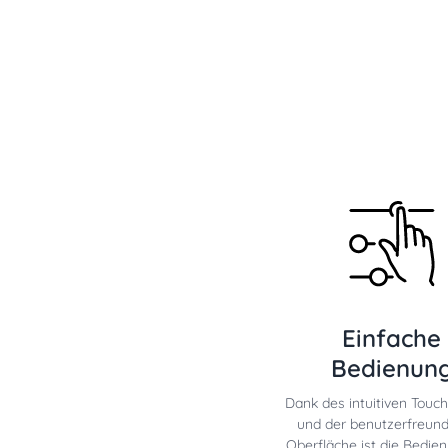
Einfache
Bedienun
Dank des intuitiven Touc
und der benutzerfreund
Oberfläche ist die Bedie