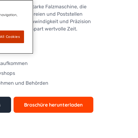
ine leistungsstarke Falzmaschine, die
in Büros, Druckereien und Poststellen
 navigation,
rer hohen Geschwindigkeit und Präzision
rbeitung und spart wertvolle Zeit.
All Cookies
eal für:
staufkommen
yshops
rnehmen und Behörden
s
Broschüre herunterladen