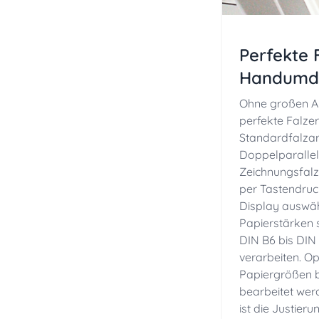
Perfekte 
Handumd
Ohne großen Au
perfekte Falze
Standardfalza
Doppelparallel-
Zeichnungsfalz
per Tastendru
Display auswäh
Papierstärken 
DIN B6 bis DIN
verarbeiten. O
Papiergrößen b
bearbeitet wer
ist die Justier