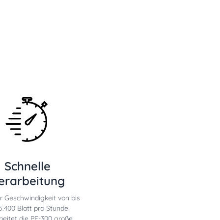
Schnelle
erarbeitung
er Geschwindigkeit von bis
5.400 Blatt pro Stunde
beitet die PF-300 große