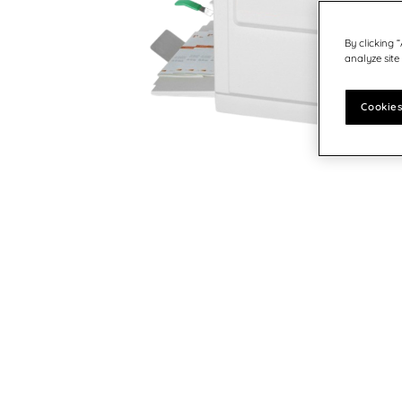
Österreich - DE
Germany
Postvorbereitungszeit
Software für Ihre Postbearbeitung
United States
Deutschland
By clicking 
Postmöbel
analyze site
Schweiz - DE
Tinte & Zubehör
Indien
Cookies
Japan
Schweden
Finnland
Norwegen
Dänemark
UK & Irland
Kanada - EN
Die Vereinigten Staaten