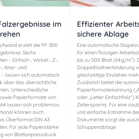
Falzergebnisse im
Effizienter Arbei
rehen
sichere Ablage
fwand erzielt die PF-300
Eine automatische Stapelz
rgebnisse. Sechs
für einen flüssigen Arbeits
rten
– Einfach-, Wickel-, Z-,
bis zu 500 Blatt (64 g/m²). D
, Altar- und
Doppelblattverhinderung v
 – lassen sich automatisch
gleichzeitige Einziehen mehr
ck
über das übersichtliche
Zusätzlich bietet die autom
len. Unterschiedliche
Papierformaterkennung (
„
sowie Papierformate von
oder „Letter Einfachfalz“)
 A4 lassen sich problemlos
Zeitersparnis. F
ür eine sau
ptional können auch
und einfache Entnahme der
is Überformat DIN A3
Dokumente sorgt die ausz
den. Für jede Papierstärke
Schuppenablage.
ung von Blattanpressdruck