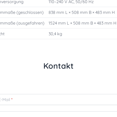
mversorgung
110–240 V AC, 50/60 Hz
emmaße (geschlossen)
838 mm L × 508 mm B × 483 mm H
emmaße (ausgefahren)
1524 mm L × 508 mm B × 483 mm H
cht
30,4 kg
Kontakt
E-Mail
*