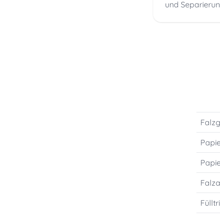
und Separierung 
Falzg
Papi
Papi
Falza
Füllt