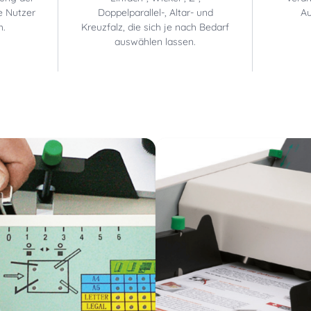
e Nutzer
Doppelparallel-, Altar- und
Au
h.
Kreuzfalz, die sich je nach Bedarf
auswählen lassen.