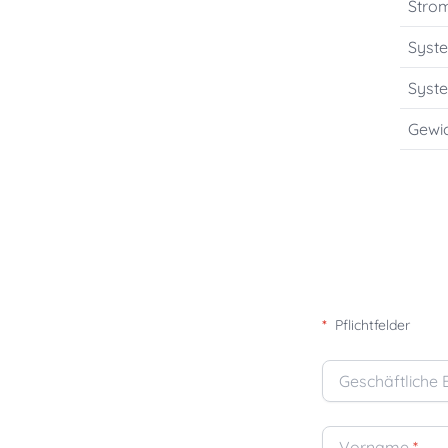
Stro
Syst
Syst
Gewi
*
Pflichtfelder
Geschäftliche 
Vorname
*