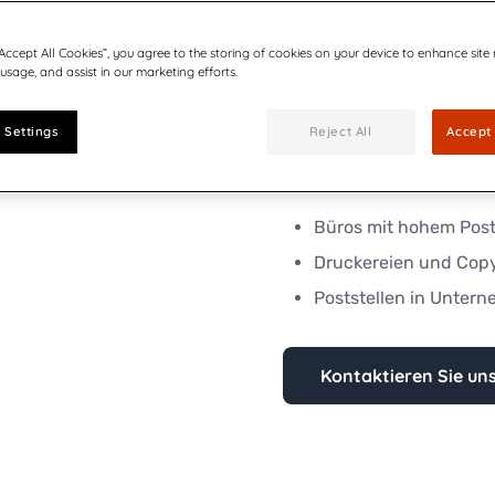
Die Quadient PF-300 ist e
speziell für den Einsatz 
“Accept All Cookies”, you agree to the storing of cookies on your device to enhance site
 usage, and assist in our marketing efforts.
entwickelt wurde. Mit ih
optimiert sie Ihre Postbea
 Settings
Reject All
Accept 
Die PF-300 eignet sich id
Büros mit hohem Po
Druckereien und Cop
Poststellen in Unte
Kontaktieren Sie un