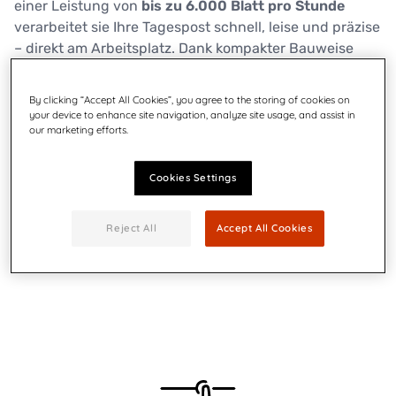
einer Leistung von
bis zu 6.000 Blatt pro Stunde
verarbeitet sie Ihre Tagespost schnell, leise und präzise
– direkt am Arbeitsplatz. Dank kompakter Bauweise
passt die SF-40 auf jeden Schreibtisch und wird so
zum unverzichtbaren Helfer in Ihrem B
üroalltag.
By clicking “Accept All Cookies”, you agree to the storing of cookies on
your device to enhance site navigation, analyze site usage, and assist in
our marketing efforts.
Kontaktieren Sie uns
Cookies Settings
Broschüre herunterladen
Reject All
Accept All Cookies
Produkt-Highlights