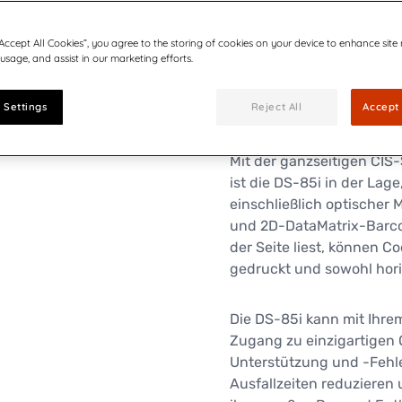
Die DS-85i-Kuvertiermasc
die eine Vielzahl von Do
“Accept All Cookies”, you agree to the storing of cookies on your device to enhance site
müssen. Die DS-85i ist m
 usage, and assist in our marketing efforts.
Zuführstationen geliefert
Zuführstationen erweiter
 Settings
Reject All
Accept 
Kombinationen von Dokum
Mit der ganzseitigen CIS
ist die DS-85i in der Lage
einschließlich optischer
und 2D-DataMatrix-Barco
der Seite liest, können C
gedruckt und sowohl hori
Die DS-85i kann mit Ihr
Zugang zu einzigartigen 
Unterstützung und -Fehle
Ausfallzeiten reduzieren