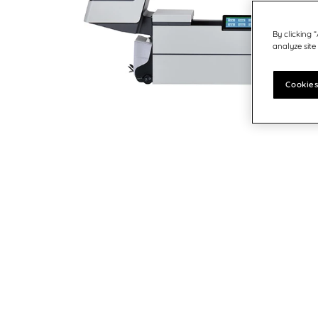
Österreich - DE
Germany
Postvorbereitungszeit
Software für Ihre Postbearbeitung
United States
Deutschland
By clicking 
Postmöbel
analyze site
Schweiz - DE
Tinte & Zubehör
Indien
Cookies
Japan
Schweden
Finnland
Norwegen
Dänemark
UK & Irland
Kanada - EN
Die Vereinigten Staaten