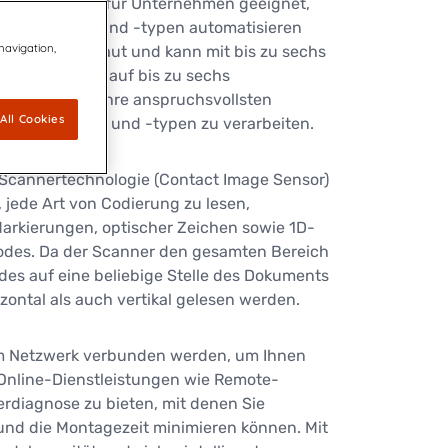
hine ist ideal für Unternehmen geeignet,
kumentgrößen und -typen automatisieren
 navigation,
odular aufgebaut und kann mit bis zu sechs
 oder jederzeit auf bis zu sechs
t werden, um Ihre anspruchsvollsten
All Cookies
entengrößen und -typen zu verarbeiten.
-Scannertechnologie (Contact Image Sensor)
, jede Art von Codierung zu lesen,
 Markierungen, optischer Zeichen sowie 1D-
des. Da der Scanner den gesamten Bereich
odes auf eine beliebige Stelle des Dokuments
zontal als auch vertikal gelesen werden.
em Netzwerk verbunden werden, um Ihnen
Online-Dienstleistungen wie Remote-
rdiagnose zu bieten, mit denen Sie
 und die Montagezeit minimieren können. Mit