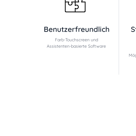
Benutzerfreundlich
S
Farb-Touchscreen und
Assistenten-basierte Software
Mög