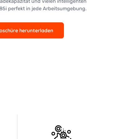
adekapazität und vielen intelligenten
85i perfekt in jede Arbeitsumgebung.
oschüre herunterladen