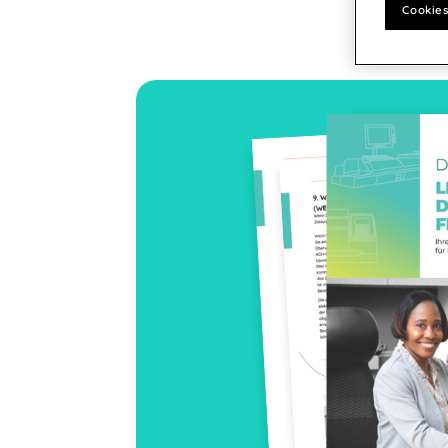
Österreich - DE
Germany
Cookies
Postvorbereitungszeit
Software für Ihre Postbearbeitung
United States
Deutschland
Postmöbel
Schweiz - DE
Tinte & Zubehör
Indien
Japan
Schweden
Finnland
Norwegen
Dänemark
UK & Irland
Kanada - EN
Die Vereinigten Staaten