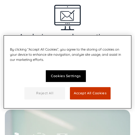
Analysieren und exportieren
Daten zur Vorhersage der Betriebskosten und zur
By clicking “Accept All Cookies”, you agree to the storing of cookies on
Ermittlung von Einsparpotenzialen.
your device to enhance site navigation, analyze site usage, and assist in
our marketing efforts.
Cookies Settings
Reject All
Accept All Cookies