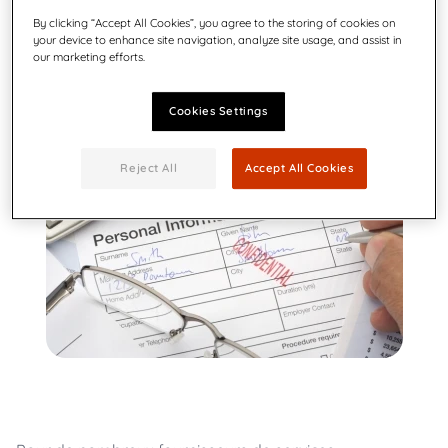
mardi 11e mars 2025
|
Print Service Providers, MRS High,
By clicking “Accept All Cookies”, you agree to the storing of cookies on
your device to enhance site navigation, analyze site usage, and assist in
Direction, Salle de Courrier, Opérations
our marketing efforts.
Cookies Settings
Reject All
Accept All Cookies