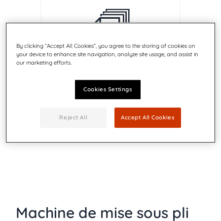
By clicking “Accept All Cookies”, you agree to the storing of cookies on
your device to enhance site navigation, analyze site usage, and assist in
Confidentialité
our marketing efforts.
Peut être installée dans le service
expéditeur (DRH/DAF). Garantie
Cookies Settings
d'une plus grande confidentialité
de l'information
Reject All
Accept All Cookies
Machine de mise sous pli