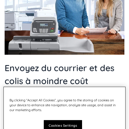
Envoyez du courrier et des
colis à moindre coût
Ne plus jamais acheter de timbres
By clicking “Accept All Cookies”, you agree to the storing of cookies on
your device to enhance site navigation, analyze site usage, and assist in
our marketing efforts.
Vous voulez faire partir le courrier et les paquets plus
Cookies Settings
rapidement et économiser de l'argent ?