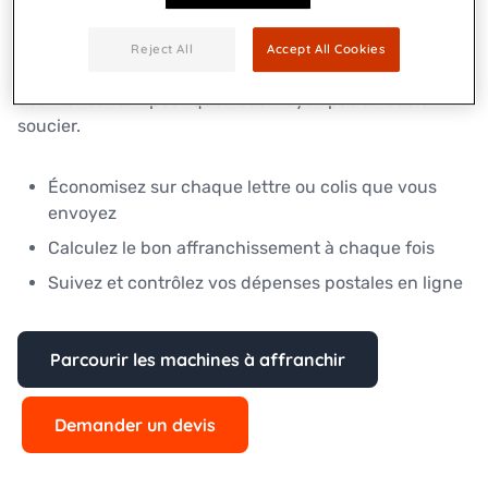
Notre gamme de machines à affranchir pèse,
Reject All
Accept All Cookies
affranchit, scelle et timbre automatiquement votre
courrier sortant pour que vous n'ayez pas à vous en
soucier.
Économisez sur chaque lettre ou colis que vous
envoyez
Calculez le bon affranchissement à chaque fois
Suivez et contrôlez vos dépenses postales en ligne
Parcourir les machines à affranchir
Demander un devis