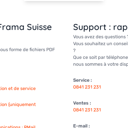
Frama Suisse
Support : rap
Vous avez des questions 
Vous souhaitez un consei
sous forme de fichiers PDF
?
Que ce soit par téléphone,
nous sommes à votre dispo
Service :
0841 231 231
ion et de service
Ventes :
ation (uniquement
0841 231 231
E-mail :
nications : RMail