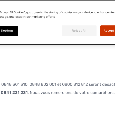
t.
“Accept All Cookies”, you agree to the storing of cookies on your device to enhance site
 usage, and assist in our marketing efforts.
 Settings
Reject All
Accept 
, 0848 301 310, 0848 802 001 et 0800 812 812 seront désact
o
0841 231 231
. Nous vous remercions de votre compréhens