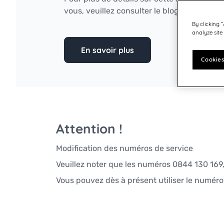
Mise hors service
Autriche - DE
Germany
Gestion de la Communication Client
vous, veuillez consulter le blog de Quadien
United States
Allemagne
By clicking 
analyze site
Suisse - DE
En savoir plus
Inde
Cookies
Japon
Suède
Finlande
Norvège
Attention !
Danemark
Modification des numéros de service
Royaume Uni & Irlande
Veuillez noter que les numéros 0844 130 169
Canada - EN
Vous pouvez dès à présent utiliser le numér
États-Unis