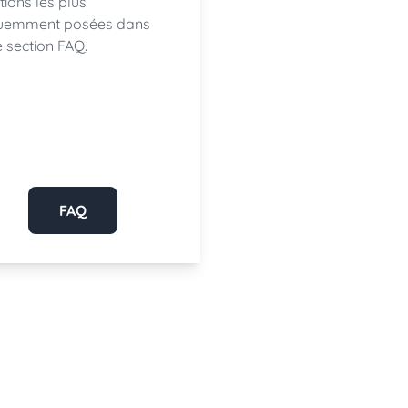
tions les plus
uemment posées dans
e section FAQ.
FAQ