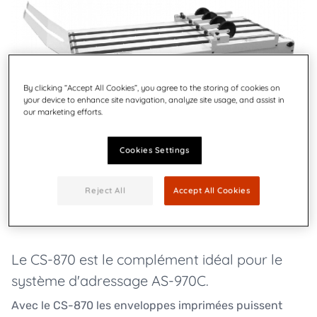
By clicking “Accept All Cookies”, you agree to the storing of cookies on
your device to enhance site navigation, analyze site usage, and assist in
our marketing efforts.
Cookies Settings
CS-870 pour moyen volume
Reject All
Accept All Cookies
Le CS-870 est le complément idéal pour le
système d'adressage AS-970C.
Avec le CS-870 les enveloppes imprimées puissent