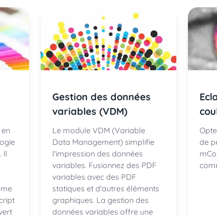
Gestion des données
Ecl
variables (VDM)
cou
 en
Le module VDM (Variable
Opte
logie
Data Management) simplifie
de p
 Il
l'impression des données
mCol
variables. Fusionnez des PDF
comm
variables avec des PDF
omme
statiques et d'autres éléments
cript
graphiques. La gestion des
vert
données variables offre une