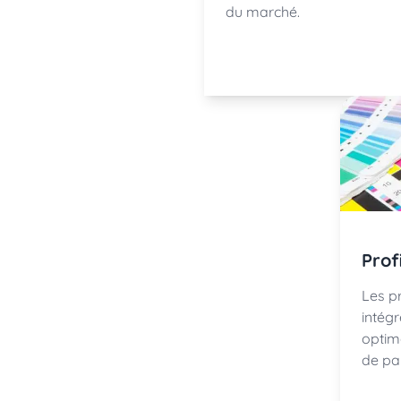
du marché.
Prof
Les pr
intég
optim
de pa