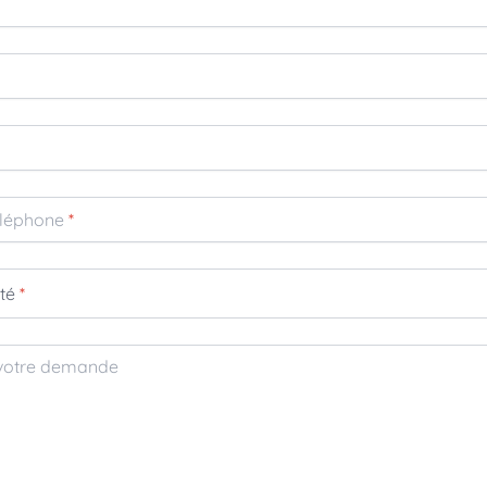
léphone
*
ité
*
 votre demande