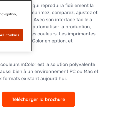
e d’adressage qui reproduira fidèlement la
e nécessaire. Imprimez, comparez, ajustez et
 navigation,
 éclatantes ! Avec son interface facile à
des outils pour automatiser la production,
ler la qualité des couleurs. Les imprimantes
All Cookies
quipées de mColor en option, et
glaise.
 couleurs mColor est la solution polyvalente
 aussi bien à un environnement PC ou Mac et
x formats existant aujourd’hui.
Télécharger la brochure