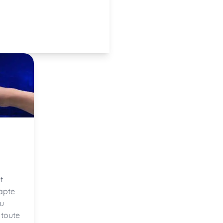
t
apte
u
 toute