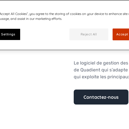
directement à l’imprimant
couleur autant de fois qu
“Accept All Cookies”, you agree to the storing of cookies on your device to enhance site
rendez vos communications
 usage, and assist in our marketing efforts.
utiliser, mColor regroupe 
gérer les tâches et contrô
 Settings
Reject All
Accept 
AS-970C et MACH 6 sont é
uniquement en langue an
Le logiciel de gestion des
de Quadient qui s’adapte
qui exploite les principau
Contactez-nous