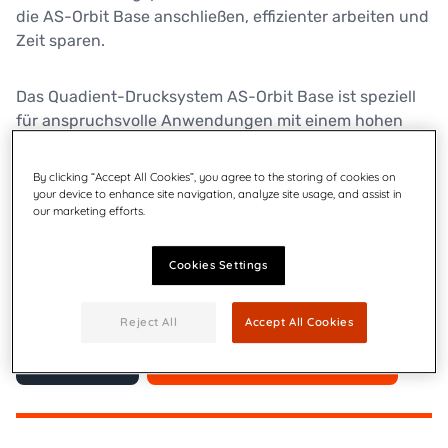
die AS-Orbit Base anschließen, effizienter arbeiten und
Zeit sparen.
Das Quadient-Drucksystem AS-Orbit Base ist speziell
für anspruchsvolle Anwendungen mit einem hohen
Produktionsvolumen konzipiert und zeichnet sich vor
allem durch seine hohe Verarbeitungsgeschwindigkeit
By clicking “Accept All Cookies”, you agree to the storing of cookies on
aus. Das CSV-810-Transportband transportiert
your device to enhance site navigation, analyze site usage, and assist in
our marketing efforts.
Druckmaterial mit einer Transportgeschwindigkeit bis
zu 2,0 m/s. Eine integrierte Ansaugung ermöglicht
einen kontrollierten Transport von leichten und
Cookies Settings
unförmigen Materialien.
Reject All
Accept All Cookies
Kontakt
Broschüre herunterladen