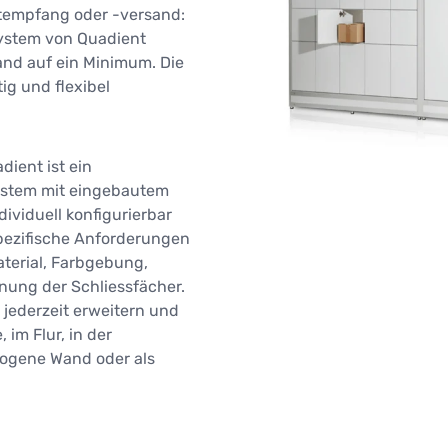
tempfang oder -versand:
system von Quadient
and auf ein Minimum. Die
tig und flexibel
ient ist ein
ystem mit eingebautem
ividuell konfigurierbar
pezifische Anforderungen
terial, Farbgebung,
nung der Schliessfächer.
 jederzeit erweitern und
, im Flur, in der
zogene Wand oder als