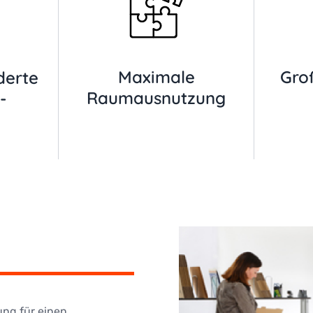
Maximale
Gro
derte
Raumausnutzung
-
ung für einen