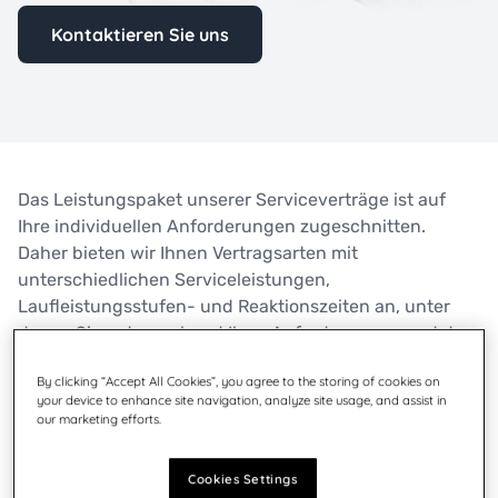
Kontaktieren Sie uns
Das Leistungspaket unserer Serviceverträge ist auf
Ihre individuellen Anforderungen zugeschnitten.
Daher bieten wir Ihnen Vertragsarten mit
unterschiedlichen Serviceleistungen,
Laufleistungsstufen- und Reaktionszeiten an, unter
denen Sie entsprechend Ihrer Anforderungen und der
Auslastung Ihrer Postsysteme wählen können.
By clicking “Accept All Cookies”, you agree to the storing of cookies on
Auch der nachträgliche Abschluss eines
your device to enhance site navigation, analyze site usage, and assist in
Servicevertrags für gebrauchte Geräte ist
our marketing efforts.
grundsätzlich möglich. Allerdings ist eine
vorrausgehende Überprüfung des technischen
Cookies Settings