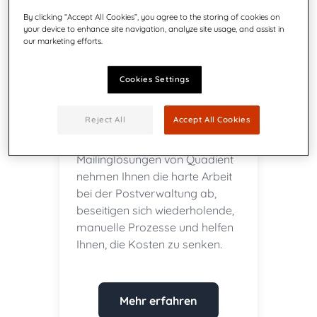
By clicking “Accept All Cookies”, you agree to the storing of cookies on
your device to enhance site navigation, analyze site usage, and assist in
our marketing efforts.
Postsendungen wiegen,
Cookies Settings
versiegeln und
frankieren
Reject All
Accept All Cookies
Die intelligenten
Mailinglösungen von Quadient
nehmen Ihnen die harte Arbeit
bei der Postverwaltung ab,
beseitigen sich wiederholende,
manuelle Prozesse und helfen
Ihnen, die Kosten zu senken.
Mehr erfahren