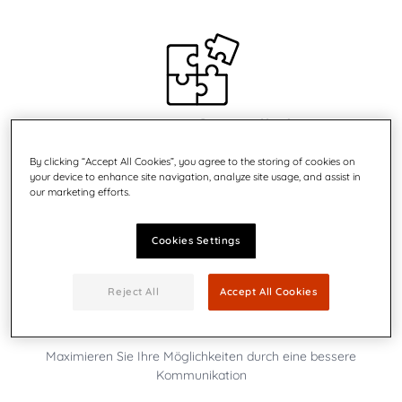
Benutzerfreundlich
Farb-Touchscreen und Assistenten-basierte Software
By clicking “Accept All Cookies”, you agree to the storing of cookies on
your device to enhance site navigation, analyze site usage, and assist in
our marketing efforts.
Cookies Settings
Reject All
Accept All Cookies
Steigern Sie Ihren Umsatz
Maximieren Sie Ihre Möglichkeiten durch eine bessere
Kommunikation