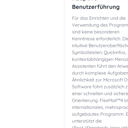
Benutzerführung
Für das Einrichten und die
Verwendung des Progra
sind keine besonderen
Kenntnisse erforderlich. Di
intuitive Benutzeroberfläch
Symbolleisten, Quickinfos,
kontextabhängigen Menüs
Assistenten führt den Anw
durch komplexe Aufgaben.
Ähnlichkeit zur Microsoft O
Software führt zusätzlich 
einer schnellen und sicher
Orientierung. FlexMail™4 ist
internationales, mehrspra
aufgebautes Programm. 
unterstützt die
(Post-)Standards einer st