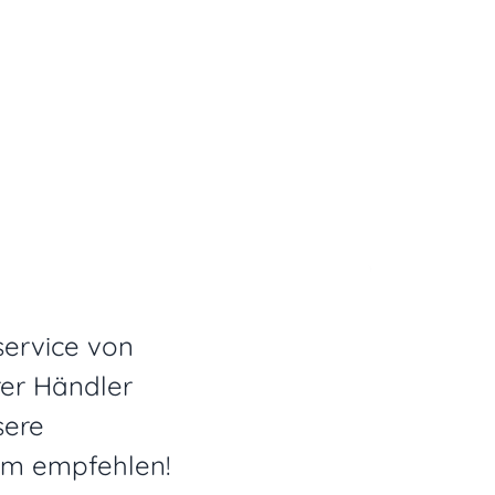
service von
rer Händler
sere
dem empfehlen!