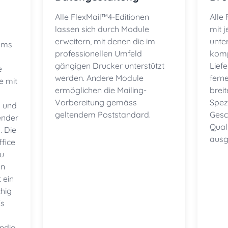
Alle FlexMail™4-Editionen
Alle
lassen sich durch Module
mit 
erweitern, mit denen die im
unte
mms
professionellen Umfeld
komp
gängigen Drucker unterstützt
Lief
e
werden. Andere Module
ferne
e mit
ermöglichen die Mailing-
breit
Vorbereitung gemäss
Spez
 und
geltendem Poststandard.
Gesc
ender
Qual
 Die
ausg
ffice
zu
en
 ein
chig
Es
ändig