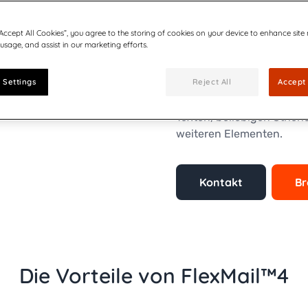
Drucksoftware greifen Sie 
Ihr Projekt vor und gestal
“Accept All Cookies”, you agree to the storing of cookies on your device to enhance site
 usage, and assist in our marketing efforts.
Mit FlexMail™4 entwerfen
 Settings
Reject All
Accept 
Umschläge. Die profession
kreativen Freiheiten für 
Texten, beliebigen Stric
weiteren Elementen.
Kontakt
Br
Die Vorteile von FlexMail™4