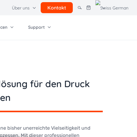
Kontakt
Über uns
rcen
Support
dere Lösungen
adient Software
Unternehmen
t
Sonstige Ressourcen
rcel lockers
rbeitung &
t - Hardware
Nutzungsbedingungen
lösung für den Druck
t - Software
Allgemeine Geschäftsbedingungen
Zukunft des
Quadient Finanzservice
ten
ine bisher unerreichte Vielseitigkeit und
ozessen. Mit dieser professionellen