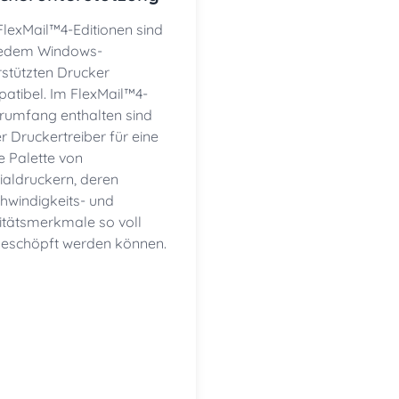
 FlexMail™4-Editionen sind
jedem Windows-
rstützten Drucker
atibel. Im FlexMail™4-
erumfang enthalten sind
r Druckertreiber für eine
e Palette von
ialdruckern, deren
hwindigkeits- und
itätsmerkmale so voll
eschöpft werden können.