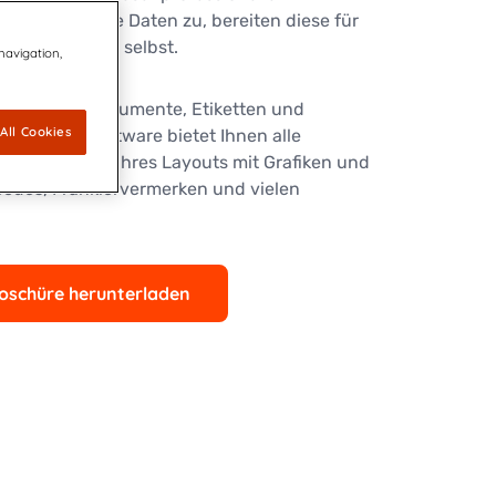
direkt auf Ihre Daten zu, bereiten diese für
ten das Layout selbst.
 navigation,
 Sie selber Dokumente, Etiketten und
All Cookies
elle Drucksoftware bietet Ihnen alle
die Umsetzung Ihres Layouts mit Grafiken und
hcodes, Frankiervermerken und vielen
oschüre herunterladen