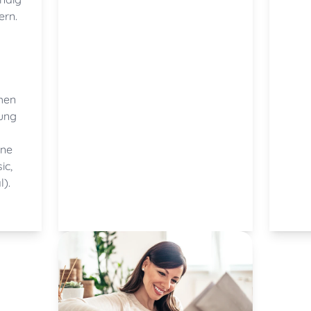
ern.
n
chen
tung
ene
ic,
).