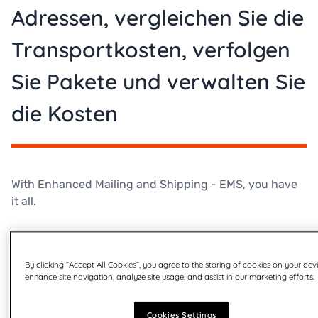
Adressen, vergleichen Sie die
Transportkosten, verfolgen
Sie Pakete und verwalten Sie
die Kosten
With Enhanced Mailing and Shipping - EMS, you have
it all.
EMS verfügt über die umfangreichsten Analysetools
und Berichte auf dem Markt, mit denen Sie Geld
By clicking “Accept All Cookies”, you agree to the storing of cookies on your dev
sparen, Verschwendung vermeiden und den
enhance site navigation, analyze site usage, and assist in our marketing efforts.
Lieferprozess maximieren können.
Cookies Settings