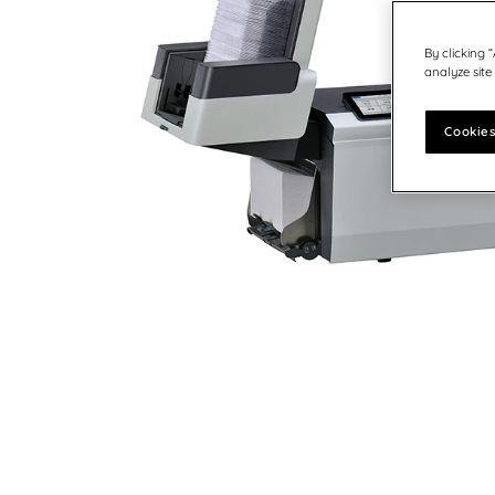
Österreich - DE
Germany
Postvorbereitungszeit
Software für Ihre Postbearbeitung
United States
Deutschland
By clicking 
Postmöbel
analyze site
Schweiz - DE
Tinte & Zubehör
Indien
Cookies
Japan
Schweden
Finnland
Norwegen
Dänemark
UK & Irland
Kanada - EN
Die Vereinigten Staaten