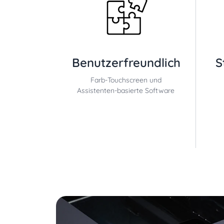
Benutzerfreundlich
S
Farb-Touchscreen und
Assistenten-basierte Software