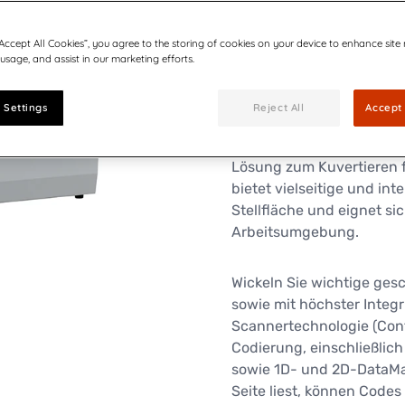
Bis zu 40.000 K
“Accept All Cookies”, you agree to the storing of cookies on your device to enhance site
kuvertieren und
 usage, and assist in our marketing efforts.
 Settings
Reject All
Accept 
Mit ihrer fortschrittliche
Lösung zum Kuvertieren f
bietet vielseitige und in
Stellfläche und eignet si
Arbeitsumgebung.
Wickeln Sie wichtige ges
sowie mit höchster Integr
Scannertechnologie (Conta
Codierung, einschließlic
sowie 1D- und 2D-DataMa
Seite liest, können Codes