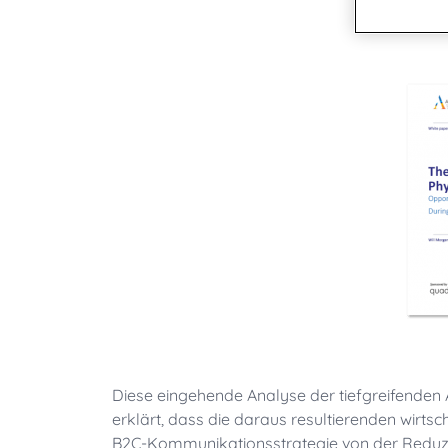
Österreich - DE
Germany
Postvorbereitungszeit
Software für Ihre Postbearbeitung
United States
Deutschland
Postmöbel
Schweiz - DE
Tinte & Zubehör
Indien
Japan
Schweden
Finnland
Norwegen
Dänemark
UK & Irland
Kanada - EN
Die Vereinigten Staaten
Diese eingehende Analyse der tiefgreifende
erklärt, dass die daraus resultierenden wirtsc
B2C-Kommunikationsstrategie von der Reduzi