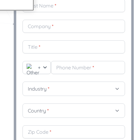
Last Name
*
Company
*
Title
*
+
Phone Number
*
Industry
*
Country
*
Zip Code
*