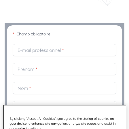
*
Champ obligatoire
E-mail professionnel
*
Prénom
*
Nom
*
Société
*
By clicking “Accept All Cookies”, you agree to the storing of cookies on
your device to enhance site navigation, analyze site usage, and assist in
Fonction
*
our marketing efforts.