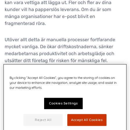
kan vara vettiga att lägga ut. Fler och fler av dina
kunder vill ha papperslös leverans. Om du är som
många organisationer har e-post blivit en
fragmenterad röra.
Utöver allt detta är manuella processer fortfarande
mycket vanliga. De ökar driftskostnaderna, sänker
medarbetarnas produktivitet och arbetsglädje och
utsätter ditt företag för risken för mänskliga fel.
Quadient Impress
hjälper dig att hantera det moderna
By clicking “Accept All Cookies”, you agree to the storing of cookies on
your device to enhance site navigation, analyze site usage, and assist in
e-postflödet genom att automatisera
our marketing efforts.
dokumentprocesser, optimera kommunikationen för
fysisk eller digital leverans och låta dig skicka e-post
Cookies Settings
var som helst – så att du och din personal fokuserar på
det som är viktigast.
Reject All
Accept All Cookies