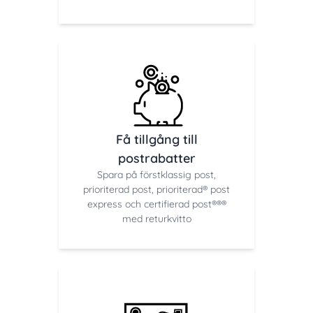
Få tillgång till
postrabatter
Spara på förstklassig post,
prioriterad post, prioriterad® post
express och certifierad post®®®
med returkvitto