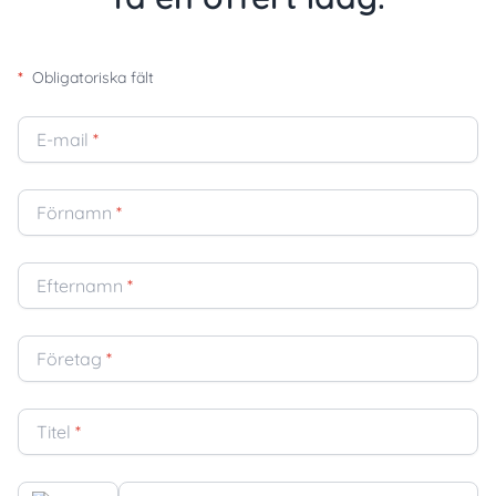
*
Obligatoriska fält
E-mail
*
Förnamn
*
Efternamn
*
Företag
*
Titel
*