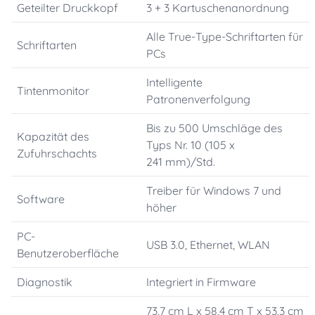
Geteilter Druckkopf
3 + 3 Kartuschenanordnung
Alle True-Type-Schriftarten für
Schriftarten
PCs
Intelligente
Tintenmonitor
Patronenverfolgung
Bis zu 500 Umschläge des
Kapazität des
Typs Nr. 10 (105 x
Zufuhrschachts
241 mm)/Std.
Treiber für Windows 7 und
Software
höher
PC-
USB 3.0, Ethernet, WLAN
Benutzeroberfläche
Diagnostik
Integriert in Firmware
73,7 cm L x 58,4 cm T x 53,3 cm