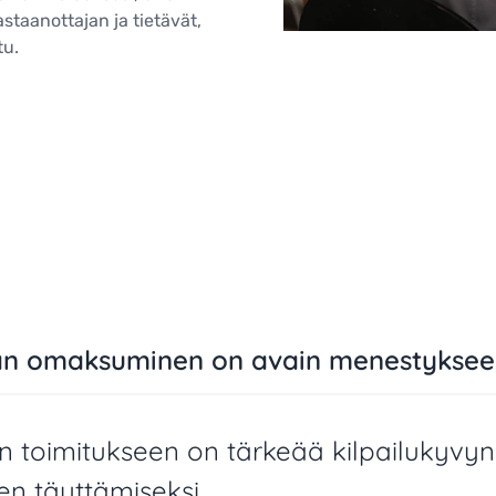
staanottajan ja tietävät,
ttu.
gian omaksuminen on avain menestykse
en toimitukseen on tärkeää kilpailukyvyn
en täyttämiseksi.