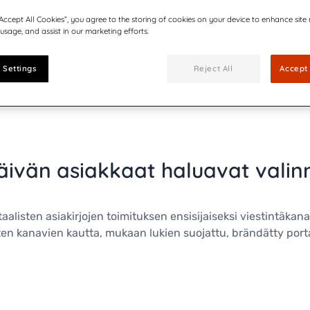
“Accept All Cookies”, you agree to the storing of cookies on your device to enhance site
 usage, and assist in our marketing efforts.
 Settings
Reject All
Accept 
ivän asiakkaat haluavat vali
aalisten asiakirjojen toimituksen ensisijaiseksi viestintäka
ten kanavien kautta, mukaan lukien suojattu, brändätty portaa