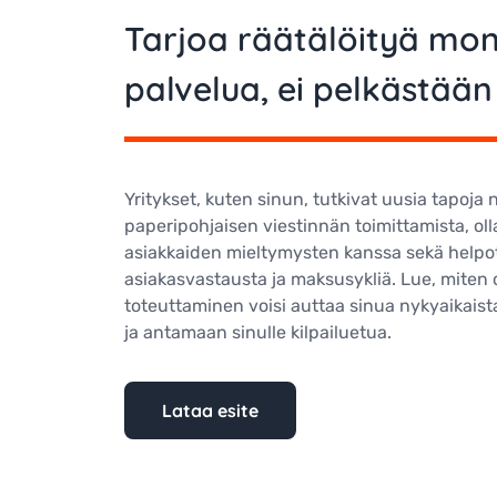
Tarjoa räätälöityä mo
palvelua, ei pelkästään 
Yritykset, kuten sinun, tutkivat uusia tapoja
paperipohjaisen viestinnän toimittamista, ol
asiakkaiden mieltymysten kanssa sekä help
asiakasvastausta ja maksusykliä. Lue, miten 
toteuttaminen voisi auttaa sinua nykyaikais
ja antamaan sinulle kilpailuetua.
Lataa esite