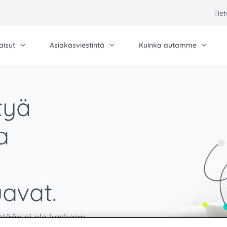
Tie
aisut
Asiakasviestintä
Kuinka autamme
Tule meille töihin
Mu
Ota yhteyttä
Qu
ut
Viestintä
Ratkaisuja yrityksel
tyä
Sijoittajasuhteet
Pa
peri ja Data media -silppurit -
Blog
Pienyritysten postit
Partner
a
SM
Tapahtumat
Edistynyt postitus j
Ura
uren volyymin tuotantokuoritus -
Evästeasetukset
Tuotantoposti
ern
enz BASIC postilokerikot
avat.
akettilokerikot
ntään ei ole koskaan