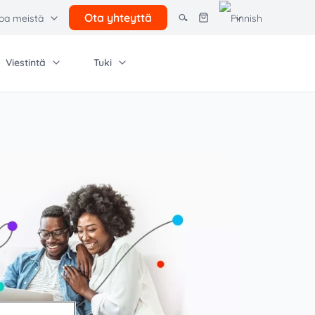
Ota yhteyttä
toa meistä
Viestintä
Tuki
ut ratkaisut
adient Software
lesi
Muita tietoja ja materiaaleja
rcel lockers
us ja toimitus
Käyttöehdot
a toimitus