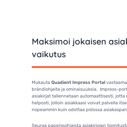
Maksimoi jokaisen asia
vaikutus
Mukauta
Quadient Impress Portal
vastaamaa
brändiohjeita ja ominaisuuksia. Impress-port
asiakirjat tallennetaan automaattisesti, jott
helposti, jolloin asiakkaasi voivat palvella it
nopeammin kuin odottaa pidossa asiakaspalv
Seuraa paperipohjaista asiakirjojen toimitust