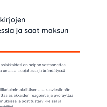
kirjojen
essia ja saat maksun
 asiakkaidesi on helppo vastaanottaa,
joja omassa, suojatussa ja brändätyssä
iiketoimintakriittisen asiakasviestinnän
ttaa asiakkaiden reagointia ja pyöräyttää
nuksissa ja postitustarvikkeissa ja
ykliäsi.