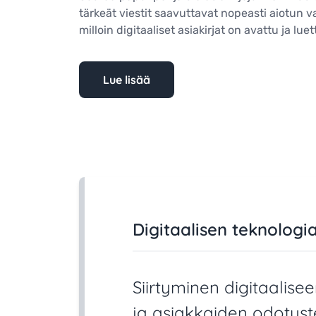
tärkeät viestit saavuttavat nopeasti aiotun va
milloin digitaaliset asiakirjat on avattu ja lue
Lue lisää
Digitaalisen teknolo
Siirtyminen digitaalise
ja asiakkaiden odotust