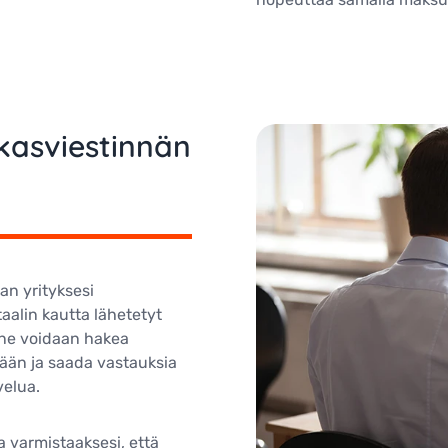
kasviestinnän
n yrityksesi
aalin kautta lähetetyt
a ne voidaan hakea
seään ja saada vastauksia
elua.
a varmistaaksesi, että