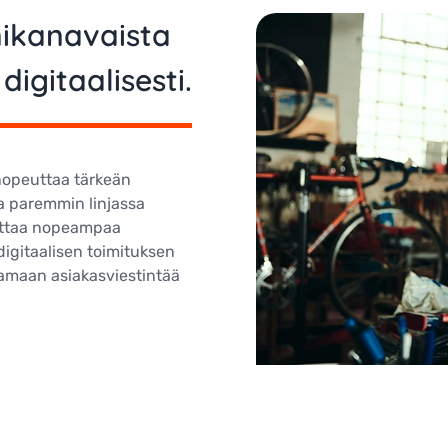
nikanavaista
digitaalisesti.
 nopeuttaa tärkeän
la paremmin linjassa
ottaa nopeampaa
digitaalisen toimituksen
tamaan asiakasviestintää