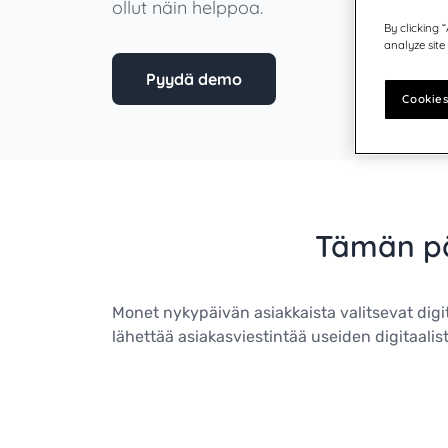
Itävalta - DE
ollut näin helppoa.
Germany
Värikasetit ja tarvikkeet
United States
By clicking 
Saksa
analyze site
Sveitsi - DE
Pyydä demo
Cookies
Intia
Japani
Ruotsi
Suomi
Tämän pä
Norja
Tanska
Yhdistynyt kuningaskunta & Irlanti
Monet nykypäivän asiakkaista valitsevat digit
Kanada - EN
lähettää asiakasviestintää useiden digitaalis
Yhdysvallat