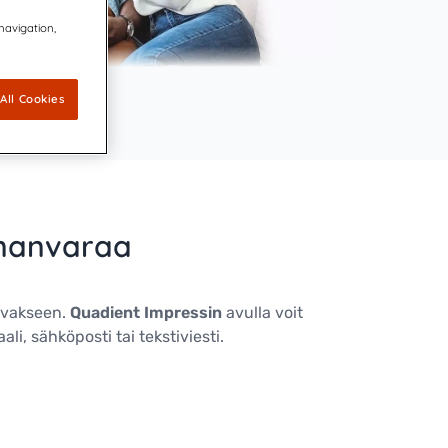
 navigation,
All Cookies
nnanvaraa
navakseen.
Quadient Impressin
avulla voit
li, sähköposti tai tekstiviesti.