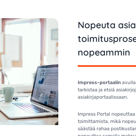
Nopeuta asia
toimituspros
nopeammin
Impress-portaalin
avulla
tarkistaa ja etsiä asiakir
asiakirjaportaalissaan.
Impress Portal nopeuttaa l
toimittamista, mikä nopeu
säästää rahaa postikustan
nopeuttaa samalla maksus